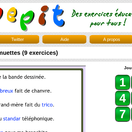
Twitter
Aide
A propos
muettes (9 exercices)
Jou
1
4
7