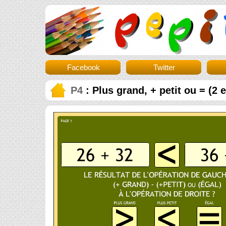
Facebook
Twitter
P4
: Plus grand, + petit ou = (2 